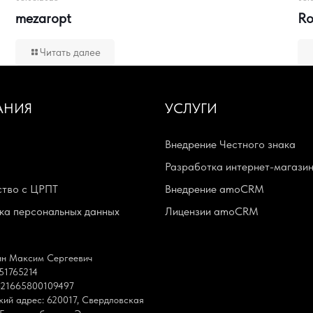
mezaropt
Ro
Читать далее
АНИЯ
УСЛУГИ
Внедрение Честного знака
ы
Разработка интернет-магази
тво с ЦРПТ
Внедрение amoCRM
а персональных данных
Лицензии amoCRM
н Максим Сергеевич
51765214
21665800109497
ий адрес: 620017, Свердловская