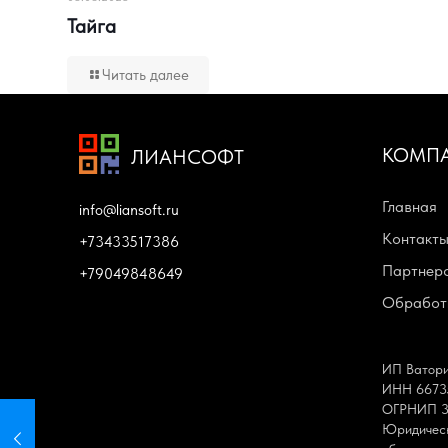
Тайга
Читать далее
КОМП
ЛИАНСОФТ
Главная
info@liansoft.ru
Контакт
+73433517386
Партнерс
+79049848649
Обработк
ИП Ватори
ИНН 6673
ОГРНИП 3
Юридическ