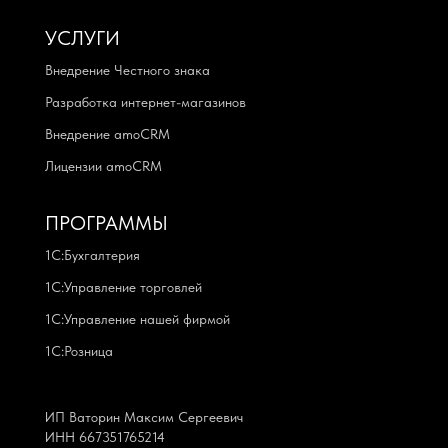
УСЛУГИ
Внедрение Честного знака
Разработка интернет-магазинов
Внедрение amoCRM
Лицензии amoCRM
ПРОГРАММЫ
1С:Бухгалтерия
1С:Управление торговлей
1С:Управление нашей фирмой
1С:Розница
ИП Ваторин Максим Сергеевич
ИНН 667351765214