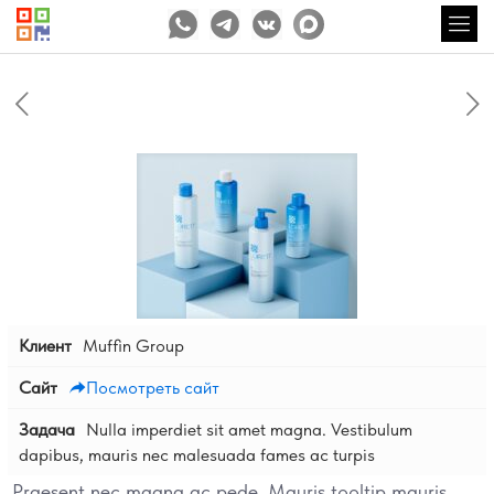
Клиент
Muffin Group
Сайт
Посмотреть сайт
Задача
Nulla imperdiet sit amet magna. Vestibulum
dapibus, mauris nec malesuada fames ac turpis
Praesent nec magna ac pede. Mauris
tooltip
mauris.