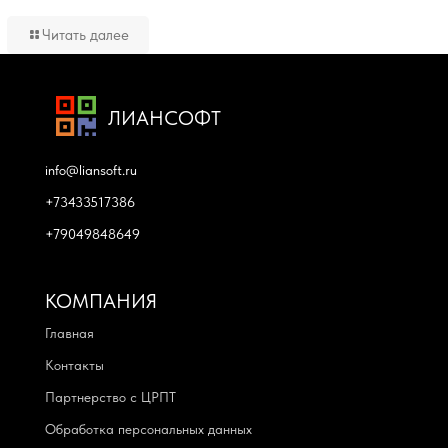
Читать далее
ЛИАНСОФТ
info@liansoft.ru
+73433517386
+79049848649
КОМПАНИЯ
Главная
Контакты
Партнерство с ЦРПТ
Обработка персональных данных